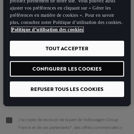
profitez pleinement de notre site. Vous pouvez aussi
ajuster vos préférences en cliquant sur « Gérer les
préférences en matière de cookies ». Pour en savoir
Email*
plus, consultez notre Politique d’utilisation des cookies.
Politique d’utilisation des cookies
Téléphone*
TOUT ACCEPTER
Ce champ doit contenir 10 chiffres
CONFIGURER LES COOKIES
Envisagez-vous de faire financer votre prochain véhicule ?
REFUSER TOUS LES COOKIES
Code postal*
J’accepte de recevoir de la part de Volkswagen Group
France et de ses partenaires*, des offres commerciales y