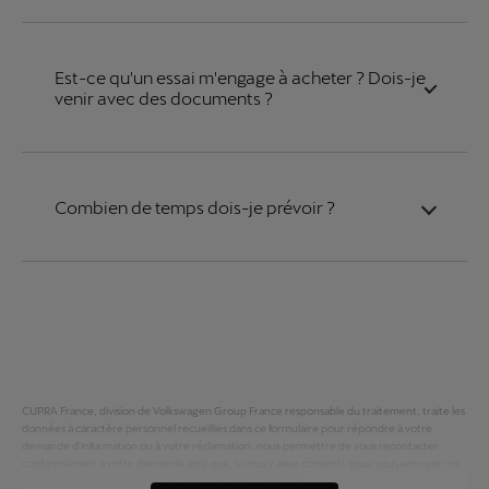
Est-ce qu'un essai m'engage à acheter ? Dois-je
venir avec des documents ?
Combien de temps dois-je prévoir ?
CUPRA France, division de Volkswagen Group France responsable du traitement, traite les
données à caractère personnel recueillies dans ce formulaire pour répondre à votre
demande d'information ou à votre réclamation, nous permettre de vous recontacter
conformément à votre demande ainsi que, si vous y avez consenti, pour vous envoyer nos
offres commerciales et nos actualités à des fins marketing.